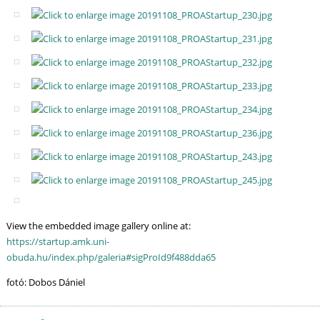
View the embedded image gallery online at:
https://startup.amk.uni-
obuda.hu/index.php/galeria#sigProId9f488dda65
fotó: Dobos Dániel